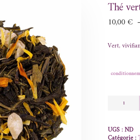
Thé v
10,00
€
Vert, vivifia
conditionnem
UGS :
ND
Catégorie :