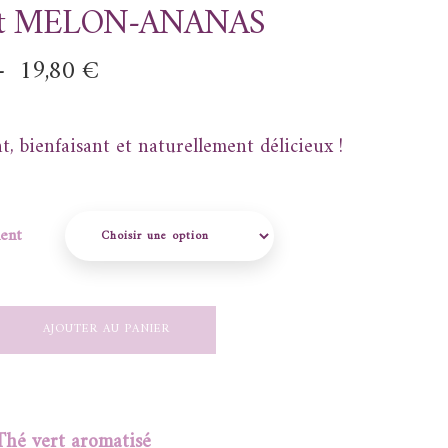
ert MELON-ANANAS
–
19,80
€
nt, bienfaisant et naturellement délicieux !
ent
AJOUTER AU PANIER
Thé vert aromatisé